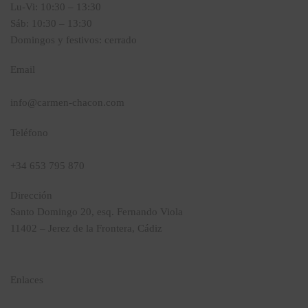
Lu-Vi: 10:30 – 13:30
Sáb: 10:30 – 13:30
Domingos y festivos: cerrado
Email
info@carmen-chacon.com
Teléfono
+34 653 795 870
Dirección
Santo Domingo 20, esq. Fernando Viola
11402 – Jerez de la Frontera, Cádiz
Enlaces