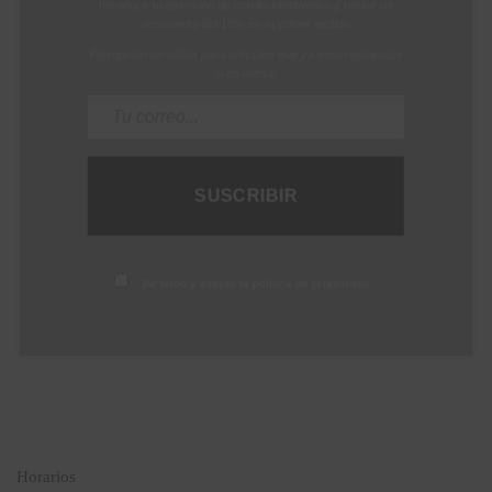
Introduce tu dirección de correo electrónico y recibe un
descuento del 10% en tu primer pedido
Promoción no válida para artículos que ya estén rebajados
o en oferta.
He leído y acepto la política de privacidad
Horarios