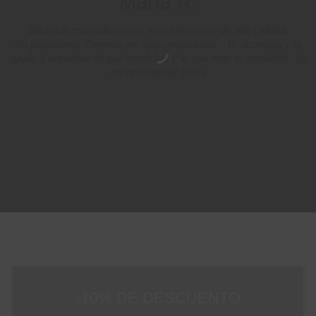
María R.
Boutique maravillosa con ropa elegante y de alta calidad.
Su propietaria, Carmen, es muy profesional. Te aconseja y te
ayuda a encontrar lo que necesitas y lo que más te conviene. Lo
recomiendo al 100%
-10% DE DESCUENTO