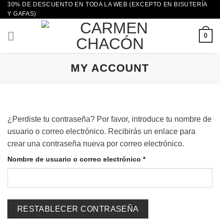
30% DE DESCUENTO EN TODA LA WEB (EXCEPTO EN BISUTERÍA
Saltar
Y GAFAS)
al
contenido
0
MY ACCOUNT
¿Perdiste tu contraseña? Por favor, introduce tu nombre de
usuario o correo electrónico. Recibirás un enlace para
crear una contraseña nueva por correo electrónico.
Obligatorio
Nombre de usuario o correo electrónico
*
RESTABLECER CONTRASEÑA