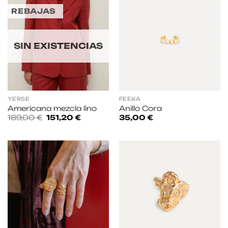
REBAJAS
SIN EXISTENCIAS
YERSE
FEEKA
Americana mezcla lino
Anillo Cora
El
El
189,00
€
151,20
€
35,00
€
precio
precio
original
actual
era:
es:
189,00 €.
151,20 €.