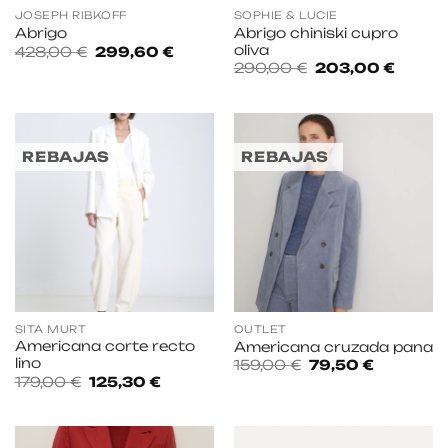
JOSEPH RIBKOFF
SOPHIE & LUCIE
Abrigo chiniski cupro
Abrigo
oliva
El
El
428,00
€
299,60
€
precio
precio
El
El
290,00
€
203,00
€
original
actual
precio
precio
era:
es:
original
actual
428,00 €.
299,60 €.
era:
es:
290,00 €.
203,00
REBAJAS
REBAJAS
SITA MURT
OUTLET
Americana corte recto
Americana cruzada pana
lino
El
El
159,00
€
79,50
€
precio
precio
El
El
179,00
€
125,30
€
original
actual
precio
precio
era:
es:
original
actual
159,00 €.
79,50 €.
era:
es:
179,00 €.
125,30 €.