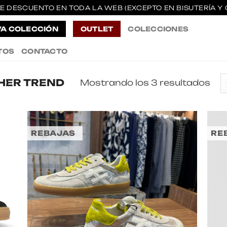
E DESCUENTO EN TODA LA WEB (EXCEPTO EN BISUTERÍA Y 
A COLECCIÓN
OUTLET
COLECCIONES
TOS
CONTACTO
HER TREND
Mostrando los 3 resultados
REBAJAS
RE