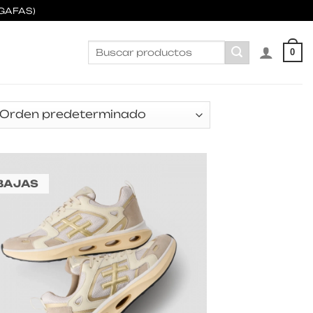
GAFAS)
Buscar
0
por:
BAJAS