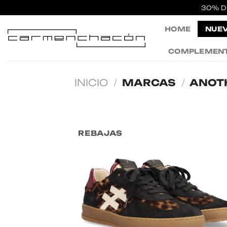
Saltar
30% D
al
HOME
NUEV
contenido
COMPLEMEN
INICIO
/
MARCAS
/
ANOT
REBAJAS