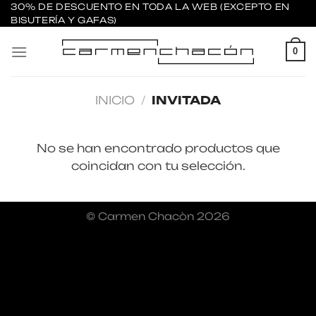
Saltar
30% DE DESCUENTO EN TODA LA WEB (EXCEPTO EN
BISUTERÍA Y GAFAS)
al
contenido
0
INICIO
/
⁠INVITADA
No se han encontrado productos que
coincidan con tu selección.
© Carmen Chacòn 2026