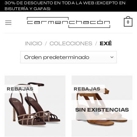
Saltar
30% DE DESCUENTO EN TODA LA WEB (EXCEPTO EN
BISUTERÍA Y GAFAS)
al
contenido
0
INICIO
/
COLECCIONES
/
EXÉ
REBAJAS
REBAJAS
SIN EXISTENCIAS