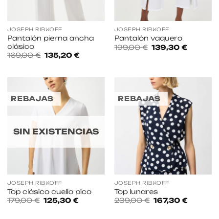
JOSEPH RIBKOFF
JOSEPH RIBKOFF
Pantalón pierna ancha
Pantalón vaquero
clásico
El
El
199,00
€
139,30
€
precio
precio
El
El
169,00
€
135,20
€
original
actual
precio
precio
era:
es:
original
actual
199,00 €.
139,30 €
era:
es:
169,00 €.
135,20 €.
REBAJAS
REBAJAS
SIN EXISTENCIAS
JOSEPH RIBKOFF
JOSEPH RIBKOFF
Top clásico cuello pico
Top lunares
El
El
El
El
179,00
€
125,30
€
239,00
€
167,30
€
precio
precio
precio
precio
original
actual
original
actual
era:
es:
era:
es: