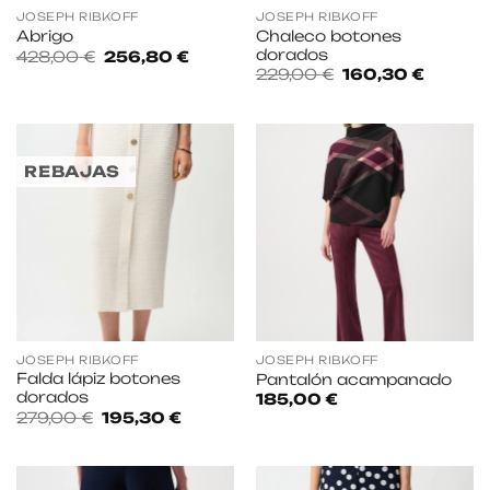
JOSEPH RIBKOFF
JOSEPH RIBKOFF
Chaleco botones
Abrigo
dorados
El
El
428,00
€
256,80
€
precio
precio
El
El
229,00
€
160,30
€
original
actual
precio
precio
era:
es:
original
actual
428,00 €.
256,80 €.
era:
es:
229,00 €.
160,30 
REBAJAS
JOSEPH RIBKOFF
JOSEPH RIBKOFF
Falda lápiz botones
Pantalón acampanado
dorados
185,00
€
El
El
279,00
€
195,30
€
precio
precio
original
actual
era:
es:
279,00 €.
195,30 €.