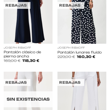
REBAJAS
REBAJAS
JOSEPH RIBKOFF
JOSEPH RIBKOFF
Pantalón clásico de
Pantalón lunares fluido
pierna ancha
El
El
229,00
€
160,30
€
precio
precio
El
El
169,00
€
118,30
€
original
actual
precio
precio
era:
es:
original
actual
229,00 €.
160,30 
era:
es:
169,00 €.
118,30 €.
REBAJAS
REBAJAS
SIN EXISTENCIAS