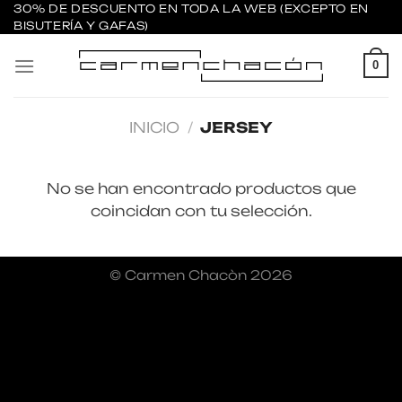
Saltar
30% DE DESCUENTO EN TODA LA WEB (EXCEPTO EN
BISUTERÍA Y GAFAS)
al
contenido
0
INICIO
/
JERSEY
No se han encontrado productos que
coincidan con tu selección.
© Carmen Chacòn 2026