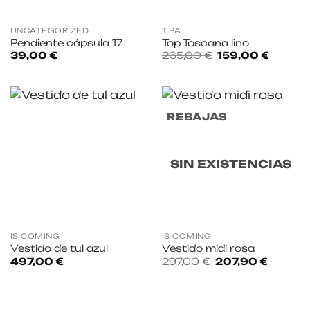
UNCATEGORIZED
T.BA
Pendiente cápsula 17
Top Toscana lino
El
El
39,00
€
265,00
€
159,00
€
precio
precio
original
actual
era:
es:
265,00 €.
159,00 
REBAJAS
SIN EXISTENCIAS
IS COMING
IS COMING
Vestido de tul azul
Vestido midi rosa
El
El
497,00
€
297,00
€
207,90
€
precio
precio
original
actual
era:
es:
297,00 €.
207,90 