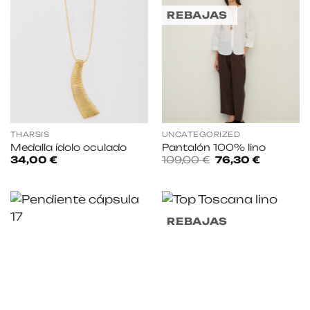
REBAJAS
THARSIS
UNCATEGORIZED
Medalla ídolo oculado
Pantalón 100% lino
El
El
34,00
€
109,00
€
76,30
€
precio
precio
original
actual
era:
es:
109,00 €.
76,30 €.
REBAJAS