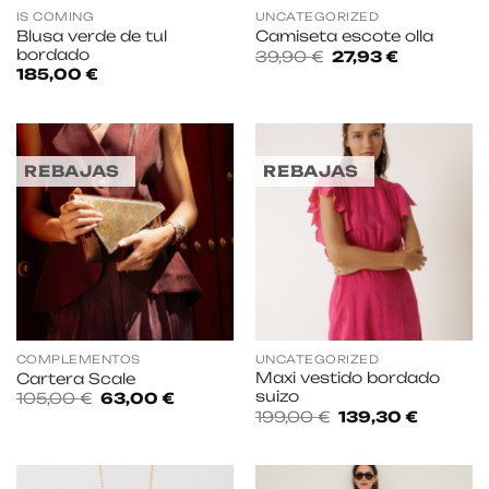
IS COMING
UNCATEGORIZED
Blusa verde de tul
Camiseta escote olla
bordado
El
El
39,90
€
27,93
€
precio
precio
185,00
€
original
actual
era:
es:
39,90 €.
27,93 €.
REBAJAS
REBAJAS
COMPLEMENTOS
UNCATEGORIZED
Maxi vestido bordado
Cartera Scale
suizo
El
El
105,00
€
63,00
€
precio
precio
El
El
199,00
€
139,30
€
original
actual
precio
precio
era:
es:
original
actual
105,00 €.
63,00 €.
era:
es:
199,00 €.
139,30 €