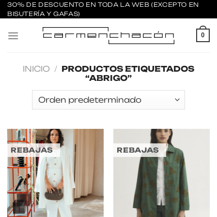
Saltar
30% DE DESCUENTO EN TODA LA WEB (EXCEPTO EN
BISUTERÍA Y GAFAS)
al
contenido
0
INICIO
/
PRODUCTOS ETIQUETADOS
“ABRIGO”
REBAJAS
REBAJAS