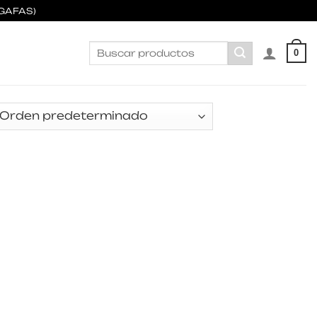
GAFAS)
Buscar
0
por: