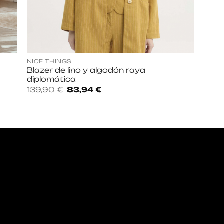
NICE THINGS
Blazer de lino y algodón raya
diplomática
El
El
139,90
€
83,94
€
precio
precio
original
actual
era:
es:
139,90 €.
83,94 €.