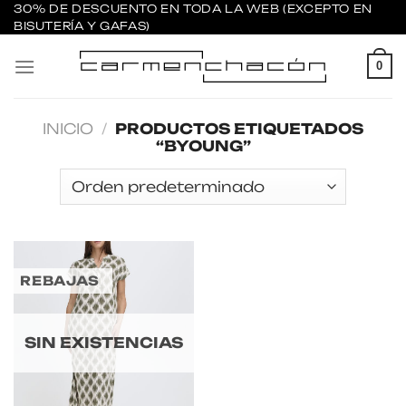
Saltar
30% DE DESCUENTO EN TODA LA WEB (EXCEPTO EN
BISUTERÍA Y GAFAS)
al
contenido
0
INICIO
/
PRODUCTOS ETIQUETADOS
“BYOUNG”
REBAJAS
SIN EXISTENCIAS