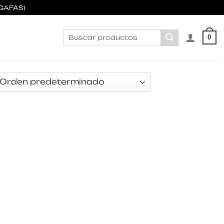
GAFAS)
Buscar
0
por: