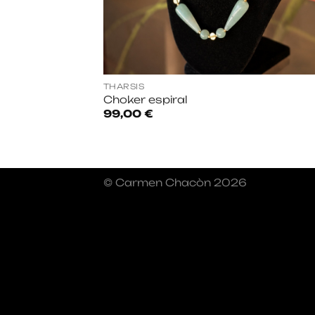
THARSIS
Choker espiral
99,00
€
© Carmen Chacòn 2026