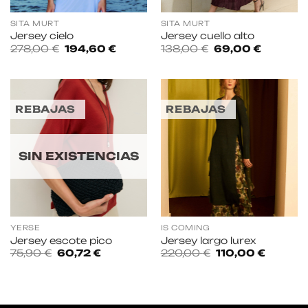
SITA MURT
SITA MURT
Jersey cielo
Jersey cuello alto
El
El
El
El
278,00
€
194,60
€
138,00
€
69,00
€
precio
precio
precio
precio
original
actual
original
actual
era:
es:
era:
es:
278,00 €.
194,60 €.
138,00 €.
69,00 €.
REBAJAS
REBAJAS
SIN EXISTENCIAS
YERSE
IS COMING
Jersey escote pico
Jersey largo lurex
El
El
El
El
75,90
€
60,72
€
220,00
€
110,00
€
precio
precio
precio
precio
original
actual
original
actual
era:
es:
era:
es:
75,90 €.
60,72 €.
220,00 €.
110,00 €