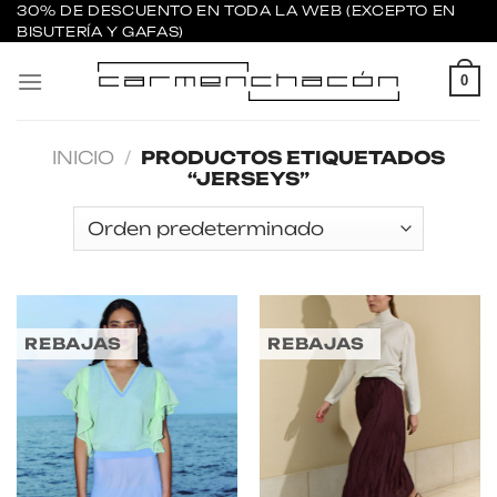
Saltar
30% DE DESCUENTO EN TODA LA WEB (EXCEPTO EN
BISUTERÍA Y GAFAS)
al
contenido
0
INICIO
/
PRODUCTOS ETIQUETADOS
“JERSEYS”
REBAJAS
REBAJAS