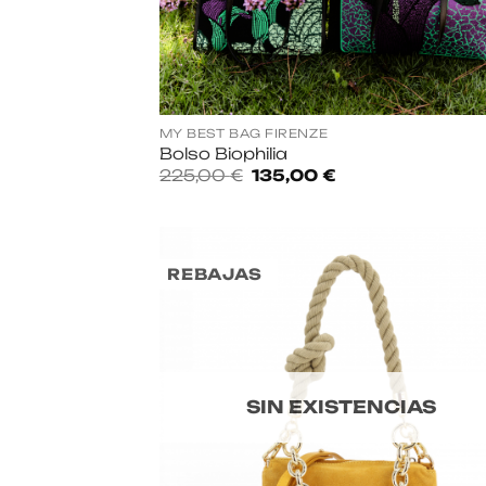
MY BEST BAG FIRENZE
Bolso Biophilia
El
El
225,00
€
135,00
€
precio
precio
original
actual
era:
es:
225,00 €.
135,00 €.
REBAJAS
SIN EXISTENCIAS