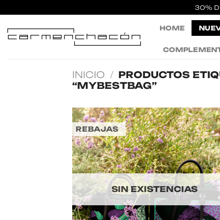
Saltar
30% D
al
HOME
NUEV
contenido
COMPLEMEN
INICIO
/
PRODUCTOS ETI
“MYBESTBAG”
REBAJAS
SIN EXISTENCIAS