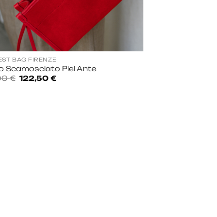
EST BAG FIRENZE
o Scamosciato Piel Ante
El
El
,00
€
122,50
€
precio
precio
original
actual
era:
es:
175,00 €.
122,50 €.