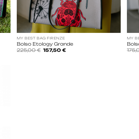
MY BEST BAG FIRENZE
MY B
Bolso Etology Grande
Bols
El
El
225,00
€
157,50
€
175
precio
precio
original
actual
era:
es:
225,00 €.
157,50 €.