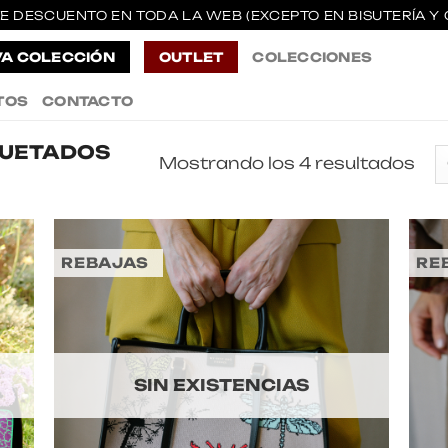
E DESCUENTO EN TODA LA WEB (EXCEPTO EN BISUTERÍA Y 
A COLECCIÓN
OUTLET
COLECCIONES
TOS
CONTACTO
QUETADOS
Mostrando los 4 resultados
REBAJAS
RE
SIN EXISTENCIAS