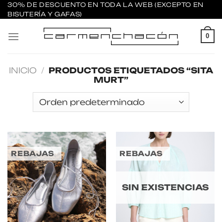
Saltar
30% DE DESCUENTO EN TODA LA WEB (EXCEPTO EN
BISUTERÍA Y GAFAS)
al
contenido
0
INICIO
/
PRODUCTOS ETIQUETADOS “SITA
MURT”
REBAJAS
REBAJAS
SIN EXISTENCIAS