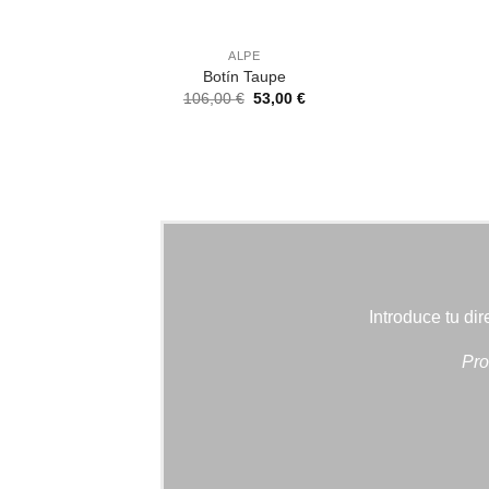
ALPE
Botín Taupe
El
El
106,00
€
53,00
€
precio
precio
original
actual
era:
es:
106,00 €.
53,00 €.
Introduce tu di
Pro