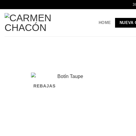
Saltar
3
al
contenido
HOME
NUEVA 
REBAJAS