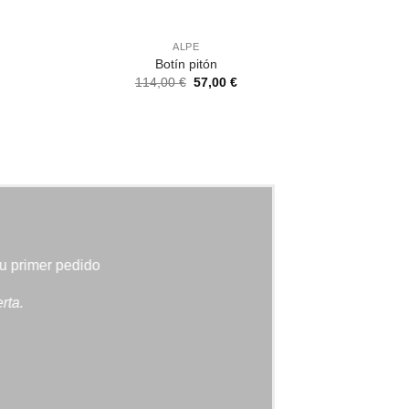
ALPE
Botín pitón
El
El
114,00
€
57,00
€
precio
precio
original
actual
era:
es:
114,00 €.
57,00 €.
tu primer pedido
rta.