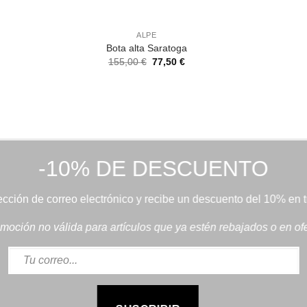
ALPE
Bota alta Saratoga
El
El
155,00
€
77,50
€
precio
precio
original
actual
era:
es:
155,00 €.
77,50 €.
-10% DE DESCUENTO
rección de correo electrónico y recibe un descuento del 10% en 
moción no válida para artículos que ya estén rebajados o en ofe