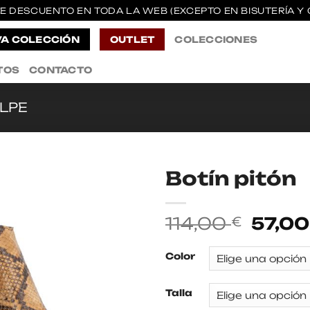
E DESCUENTO EN TODA LA WEB (EXCEPTO EN BISUTERÍA Y 
A COLECCIÓN
OUTLET
COLECCIONES
TOS
CONTACTO
LPE
Botín pitón
El
114,00
57,0
€
preci
origin
Color
era:
114,00
Talla