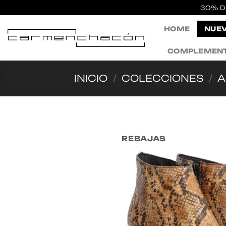
Saltar
30% D
al
HOME
NUEV
contenido
COMPLEMEN
INICIO
/
COLECCIONES
/
A
REBAJAS