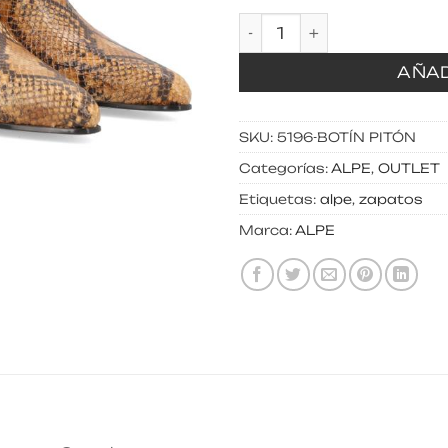
Botín pitón cantidad
AÑAD
SKU:
5196-BOTÍN PITÓN
Categorías:
ALPE
,
OUTLET
Etiquetas:
alpe
,
zapatos
Marca:
ALPE