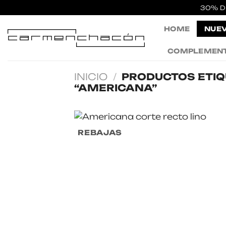
Saltar
30% D
al
HOME
NUEV
contenido
COMPLEMEN
INICIO
/
PRODUCTOS ETI
“AMERICANA”
REBAJAS