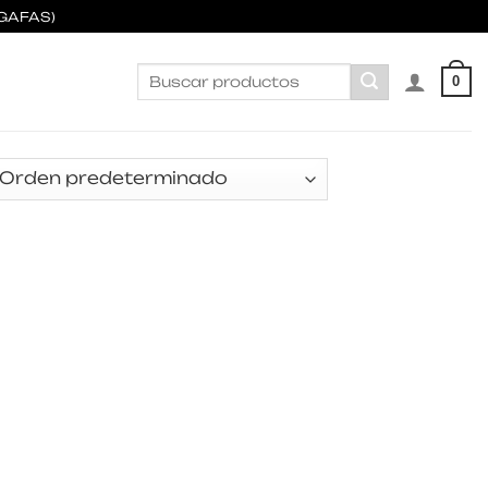
GAFAS)
Buscar
0
por: