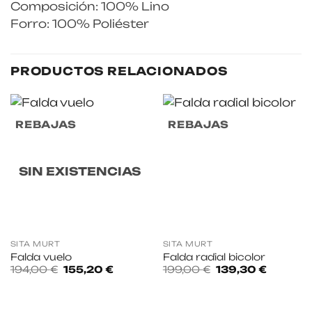
Composición: 100% Lino
Forro: 100% Poliéster
PRODUCTOS RELACIONADOS
REBAJAS
REBAJAS
SIN EXISTENCIAS
SITA MURT
SITA MURT
Falda vuelo
Falda radial bicolor
El
El
El
El
194,00
€
155,20
€
199,00
€
139,30
€
precio
precio
precio
precio
original
actual
original
actual
era:
es:
era:
es:
194,00 €.
155,20 €.
199,00 €.
139,30 €