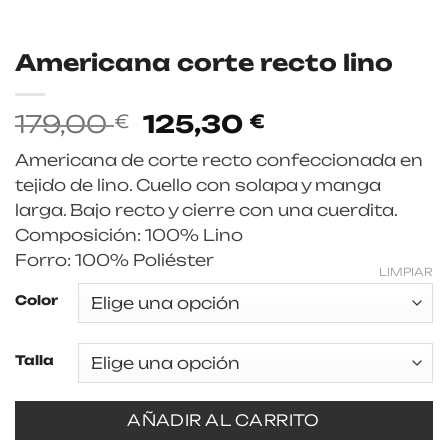
Americana corte recto lino
El
El
179,00
125,30
€
€
precio
precio
Americana de corte recto confeccionada en
original
actual
tejido de lino. Cuello con solapa y manga
era:
es:
larga. Bajo recto y cierre con una cuerdita.
179,00 €.
125,30 €.
Composición: 100% Lino
Forro: 100% Poliéster
LIMPIAR
Color
Talla
AÑADIR AL CARRITO