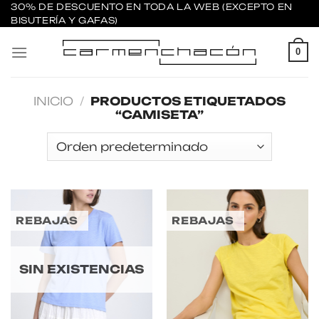
Saltar
30% DE DESCUENTO EN TODA LA WEB (EXCEPTO EN
BISUTERÍA Y GAFAS)
al
contenido
0
INICIO
/
PRODUCTOS ETIQUETADOS
“CAMISETA”
REBAJAS
REBAJAS
SIN EXISTENCIAS