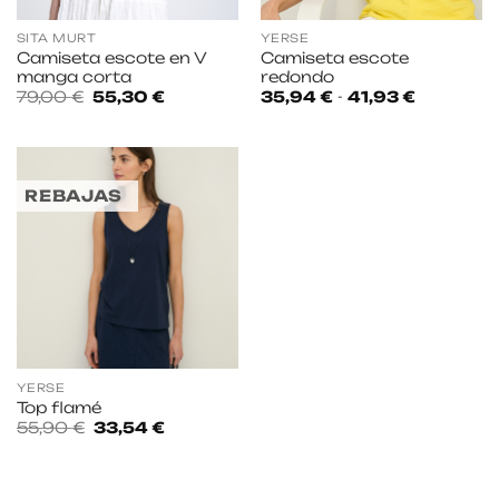
SITA MURT
YERSE
Camiseta escote en V
Camiseta escote
manga corta
redondo
El
El
Rango
79,00
€
55,30
€
35,94
€
-
41,93
€
precio
precio
de
original
actual
precios:
era:
es:
desde
79,00 €.
55,30 €.
35,94 €
hasta
41,93 €
REBAJAS
YERSE
Top flamé
El
El
55,90
€
33,54
€
precio
precio
original
actual
era:
es:
55,90 €.
33,54 €.