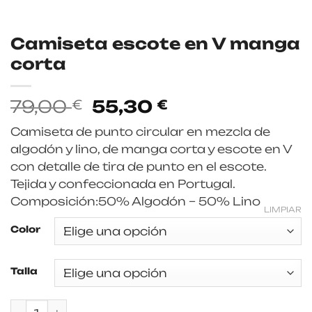
Camiseta escote en V manga
corta
El
El
79,00
55,30
€
€
precio
precio
Camiseta de punto circular en mezcla de
original
actual
algodón y lino, de manga corta y escote en V
era:
es:
con detalle de tira de punto en el escote.
79,00 €.
55,30 €.
Tejida y confeccionada en Portugal.
Composición:50% Algodón – 50% Lino
LIMPIAR
Color
Talla
Camiseta escote en V manga corta cantidad