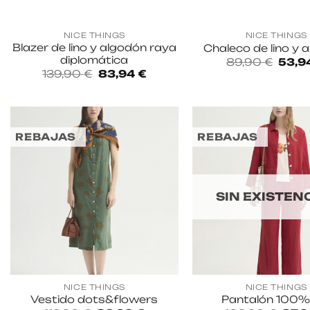
NICE THINGS
NICE THINGS
Blazer de lino y algodón raya
Chaleco de lino y 
diplomática
El
89,90
€
53,9
preci
El
El
139,90
€
83,94
€
origin
precio
precio
era:
original
actual
89,90
era:
es:
139,90 €.
83,94 €.
REBAJAS
REBAJAS
SIN EXISTEN
NICE THINGS
NICE THINGS
Vestido dots&flowers
Pantalón 100% 