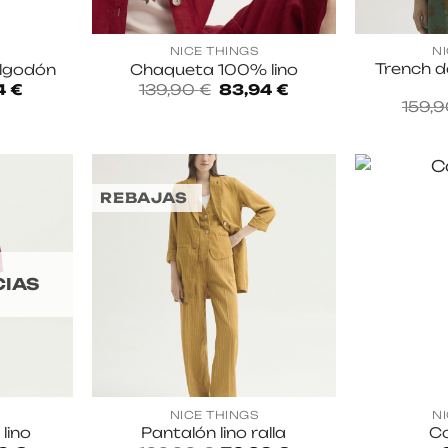
NICE THINGS
N
Trench d
algodón
Chaqueta 100% lino
El
El
El
4
€
139,90
€
83,94
€
o
precio
precio
precio
159,
al
actual
original
actual
es:
era:
es:
 €.
53,94 €.
139,90 €.
83,94 €.
REBAJAS
CIAS
NICE THINGS
N
lino
Pantalón lino ralla
Co