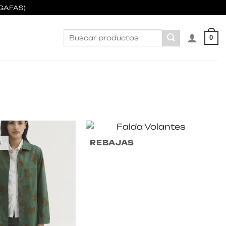
GAFAS)
Buscar
0
por:
S
REBAJAS