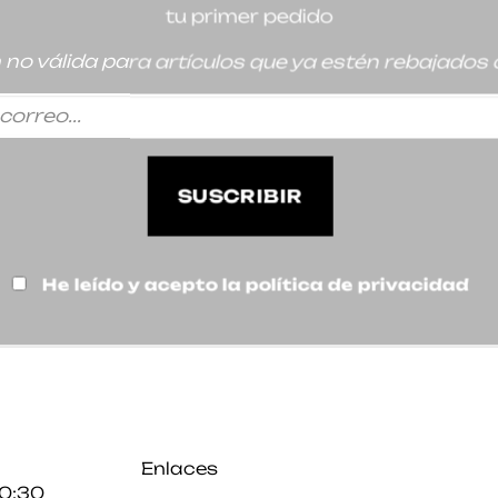
tu primer pedido
no válida para artículos que ya estén rebajados o
He leído y acepto la política de privacidad
Enlaces
20:30