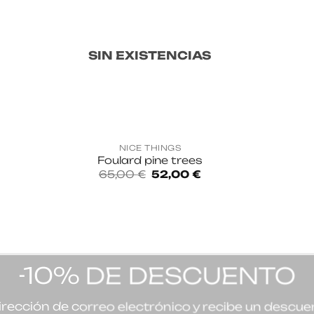
SIN EXISTENCIAS
NICE THINGS
Foulard pine trees
El
El
65,00
€
52,00
€
precio
precio
original
actual
era:
es:
65,00 €.
52,00 €.
-10% DE DESCUENTO
irección de correo electrónico y recibe un descu