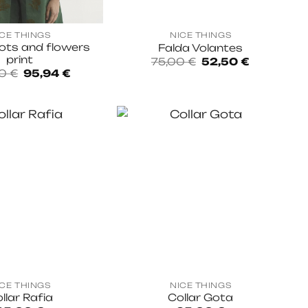
ICE THINGS
NICE THINGS
ots and flowers
Falda Volantes
print
El
El
75,00
€
52,50
€
precio
precio
El
El
90
€
95,94
€
original
actual
precio
precio
era:
es:
original
actual
75,00 €.
52,50 €.
era:
es:
159,90 €.
95,94 €.
ICE THINGS
NICE THINGS
llar Rafia
Collar Gota