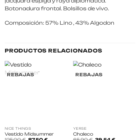
jacquard espiga y raya diplomática.
Botonadura frontal. Bolsillos de vivo.
Composición: 57% Lino , 43% Algodon
PRODUCTOS RELACIONADOS
REBAJAS
REBAJAS
NICE THINGS
YERSE
Vestido Midsummer
Chaleco
El
El
El
El
125,00
€
87,50
€
65,90
€
39,54
€