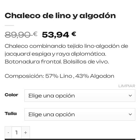
Chaleco de lino y algodón
El
El
89,90
53,94
€
€
precio
precio
Chaleco combinando tejido lino-algodón de
original
actual
jacquard espiga y raya diplomática.
era:
es:
Botonadura frontal. Bolsillos de vivo.
89,90 €.
53,94 €.
Composición: 57% Lino , 43% Algodon
LIMPIAR
Color
Talla
Chaleco de lino y algodón cantidad