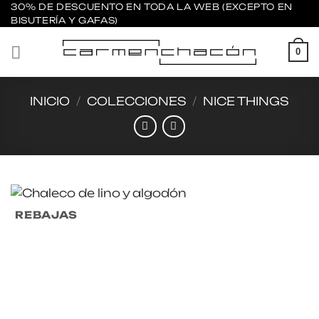
Saltar
30% DE DESCUENTO EN TODA LA WEB (EXCEPTO EN
BISUTERÍA Y GAFAS)
al
contenido
0
INICIO
/
COLECCIONES
/
NICE THINGS
REBAJAS