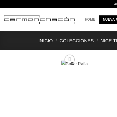
Saltar
3
al
contenido
HOME
NUEVA 
INICIO
/
COLECCIONES
/
NICE 