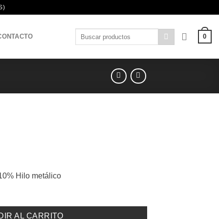
S)
Buscar
0
CONTACTO
por:
0% Hilo metálico
DIR AL CARRITO