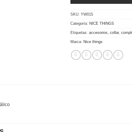
SKU:
YW015
Categoría:
NICE THINGS
Etiquetas:
accesorios
,
collar
,
compl
Marca:
Nice things
álico
S