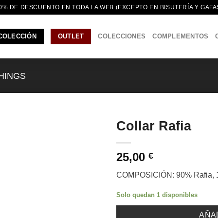
0% DE DESCUENTO EN TODA LA WEB (EXCEPTO EN BISUTERÍA Y GAFA
COLECCIÓN
OUTLET
COLECCIONES
COMPLEMENTOS
THINGS
Collar Rafia
25,00
€
COMPOSICIÓN: 90% Rafia, 1
Solo quedan 1 disponibles
AÑA