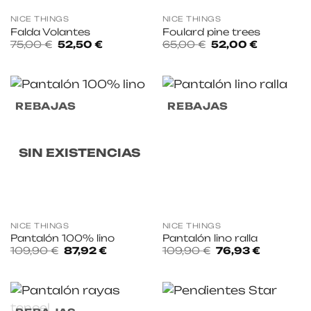
NICE THINGS
NICE THINGS
Falda Volantes
Foulard pine trees
El
El
El
El
75,00
€
52,50
€
65,00
€
52,00
€
precio
precio
precio
precio
original
actual
original
actual
era:
es:
era:
es:
75,00 €.
52,50 €.
65,00 €.
52,00 €.
REBAJAS
REBAJAS
SIN EXISTENCIAS
NICE THINGS
NICE THINGS
Pantalón 100% lino
Pantalón lino ralla
El
El
El
El
109,90
€
87,92
€
109,90
€
76,93
€
precio
precio
precio
precio
original
actual
original
actual
era:
es:
era:
es:
109,90 €.
87,92 €.
109,90 €.
76,93 €.