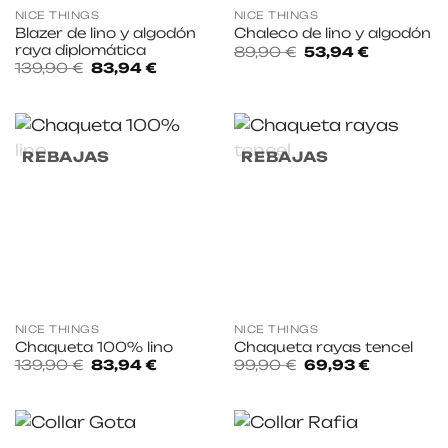
NICE THINGS
NICE THINGS
Blazer de lino y algodón
Chaleco de lino y algodón
raya diplomática
El
El
89,90
€
53,94
€
precio
precio
El
El
139,90
€
83,94
€
original
actual
precio
precio
era:
es:
original
actual
89,90 €.
53,94 €.
era:
es:
139,90 €.
83,94 €.
REBAJAS
REBAJAS
NICE THINGS
NICE THINGS
Chaqueta 100% lino
Chaqueta rayas tencel
El
El
El
El
139,90
€
83,94
€
99,90
€
69,93
€
precio
precio
precio
precio
original
actual
original
actual
era:
es:
era:
es:
139,90 €.
83,94 €.
99,90 €.
69,93 €.