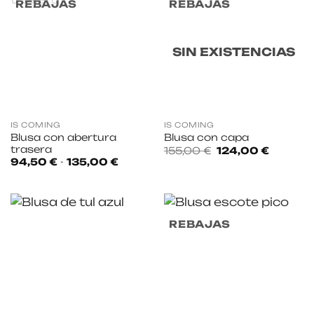
REBAJAS
REBAJAS
SIN EXISTENCIAS
IS COMING
IS COMING
Blusa con abertura
Blusa con capa
trasera
El
El
155,00
€
124,00
€
precio
precio
Rango
94,50
€
-
135,00
€
original
actual
de
era:
es:
precios:
155,00 €.
124,00 €
desde
94,50 €
hasta
135,00 €
REBAJAS