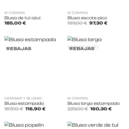
IS COMING
IS COMING
Blusa de tul azul
Blusa escote pico
El
El
185,00
€
139,00
€
97,30
€
precio
precio
original
actual
era:
es:
139,00 €.
97,30 €.
REBAJAS
REBAJAS
CAMISAS Y BLUSAS
IS COMING
Blusa estampada
Blusa larga estampada
El
El
El
El
167,00
€
116,90
€
229,00
€
160,30
€
precio
precio
precio
precio
original
actual
original
actual
era:
es:
era:
es:
167,00 €.
116,90 €.
229,00 €.
160,30 