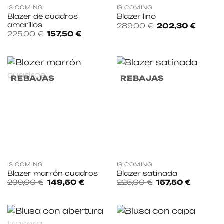
IS COMING
IS COMING
Blazer de cuadros
Blazer lino
amarillos
El
El
289,00
€
202,30
€
precio
precio
El
El
225,00
€
157,50
€
original
actual
precio
precio
era:
es:
original
actual
289,00 €.
202,30
era:
es:
225,00 €.
157,50 €.
REBAJAS
REBAJAS
IS COMING
IS COMING
Blazer marrón cuadros
Blazer satinada
El
El
El
El
299,00
€
149,50
€
225,00
€
157,50
€
precio
precio
precio
precio
original
actual
original
actual
era:
es:
era:
es:
299,00 €.
149,50 €.
225,00 €.
157,50 €.