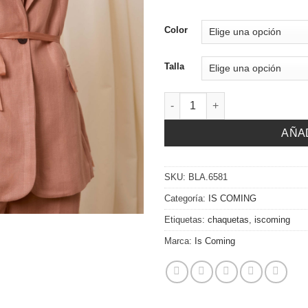
Color
Talla
Blazer lino cantidad
AÑA
SKU:
BLA.6581
Categoría:
IS COMING
Etiquetas:
chaquetas
,
iscoming
Marca:
Is Coming