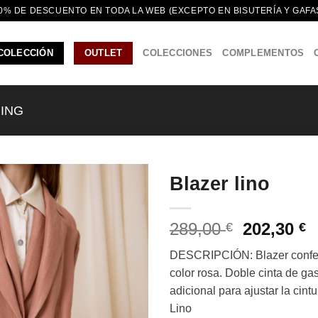
0% DE DESCUENTO EN TODA LA WEB (EXCEPTO EN BISUTERÍA Y GAFA
COLECCIÓN
OUTLET
COLECCIONES
COMPLEMENTOS
MING
Blazer lino
El
E
289,00
202,30
€
€
precio
p
DESCRIPCIÓN: Blazer confecc
original
a
color rosa. Doble cinta de ga
era:
e
adicional para ajustar la c
289,00 €.
2
Lino