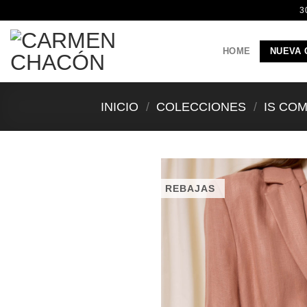
Saltar
3
al
contenido
HOME
NUEVA 
INICIO
/
COLECCIONES
/
IS CO
REBAJAS