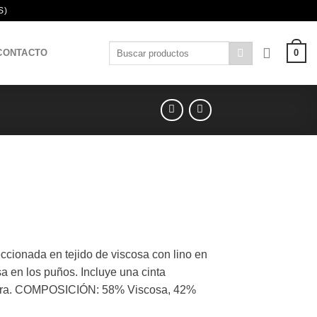
S)
Buscar
0
CONTACTO
por:
l
recio
ionada en tejido de viscosa con lino en
ctual
sa en los puños. Incluye una cinta
s:
intura. COMPOSICIÓN: 58% Viscosa, 42%
02,30 €.