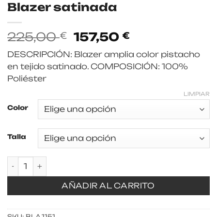
Blazer satinada
El
El
225,00
157,50
€
€
precio
precio
DESCRIPCIÓN: Blazer amplia color pistacho
original
actual
en tejido satinado. COMPOSICIÓN: 100%
era:
es:
Poliéster
225,00 €.
157,50 €.
LIMPIAR
Color
Talla
Blazer satinada cantidad
AÑADIR AL CARRITO
SKU:
BLA.1151