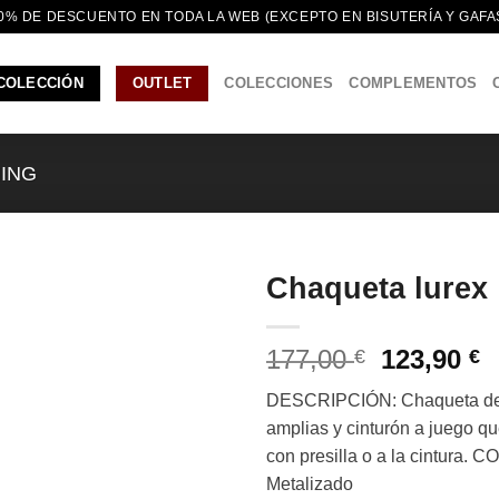
0% DE DESCUENTO EN TODA LA WEB (EXCEPTO EN BISUTERÍA Y GAFA
COLECCIÓN
OUTLET
COLECCIONES
COMPLEMENTOS
MING
Chaqueta lurex
El
E
177,00
123,90
€
€
precio
p
DESCRIPCIÓN: Chaqueta de p
original
a
amplias y cinturón a juego qu
era:
e
con presilla o a la cintura
177,00 €.
1
Metalizado