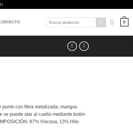
S)
Buscar
0
CONTACTO
por:
l
recio
unto con fibra metalizada, mangas
ctual
e se puede atar al cuello mediante botón
s:
. COMPOSICIÓN: 87% Viscosa, 13% Hilo
23,90 €.