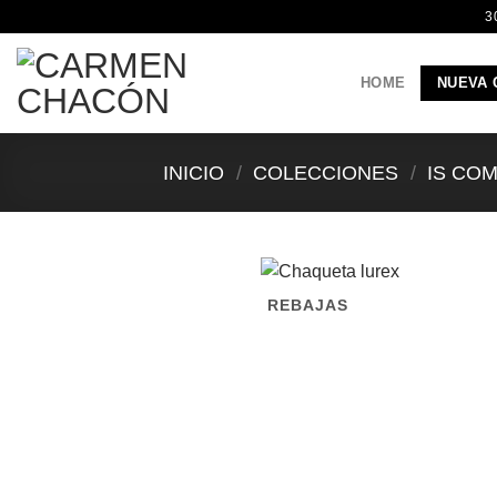
Saltar
3
al
contenido
HOME
NUEVA 
INICIO
/
COLECCIONES
/
IS CO
REBAJAS