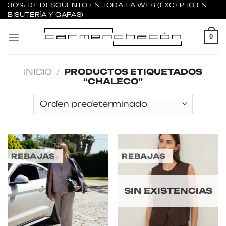
Saltar
30% DE DESCUENTO EN TODA LA WEB (EXCEPTO EN
BISUTERÍA Y GAFAS)
al
contenido
0
INICIO
/
PRODUCTOS ETIQUETADOS
“CHALECO”
REBAJAS
REBAJAS
SIN EXISTENCIAS