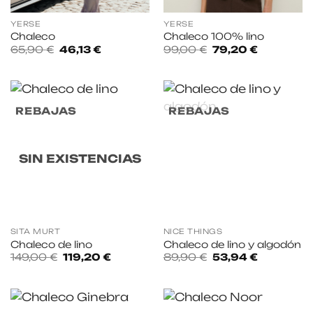
YERSE
YERSE
Chaleco
Chaleco 100% lino
El
El
El
El
65,90
€
46,13
€
99,00
€
79,20
€
precio
precio
precio
precio
original
actual
original
actual
era:
es:
era:
es:
65,90 €.
46,13 €.
99,00 €.
79,20 €.
REBAJAS
REBAJAS
SIN EXISTENCIAS
SITA MURT
NICE THINGS
Chaleco de lino
Chaleco de lino y algodón
El
El
El
El
149,00
€
119,20
€
89,90
€
53,94
€
precio
precio
precio
precio
original
actual
original
actual
era:
es:
era:
es:
149,00 €.
119,20 €.
89,90 €.
53,94 €.