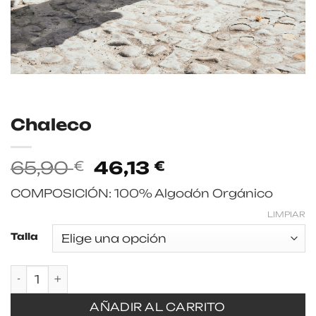
Chaleco
El
El
65,90
46,13
€
€
precio
precio
COMPOSICIÓN: 100% Algodón Orgánico
original
actual
era:
es:
LIMPIAR
65,90 €.
46,13 €.
Talla
Chaleco cantidad
AÑADIR AL CARRITO