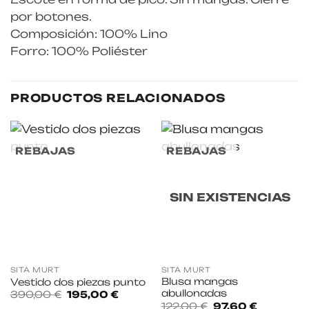
por botones.
Composición: 100% Lino
Forro: 100% Poliéster
PRODUCTOS RELACIONADOS
REBAJAS
REBAJAS
SIN EXISTENCIAS
SITA MURT
SITA MURT
Blusa mangas
Vestido dos piezas punto
abullonadas
El
El
390,00
€
195,00
€
precio
precio
El
El
122,00
€
97,60
€