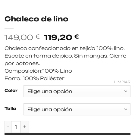
Chaleco de lino
El
El
149,00
119,20
€
€
precio
precio
Chaleco confeccionado en tejido 100% lino.
original
actual
Escote en forma de pico. Sin mangas. Cierre
era:
es:
por botones.
149,00 €.
119,20 €.
Composición:100% Lino
Forro: 100% Poliéster
LIMPIAR
Color
Talla
Chaleco de lino cantidad