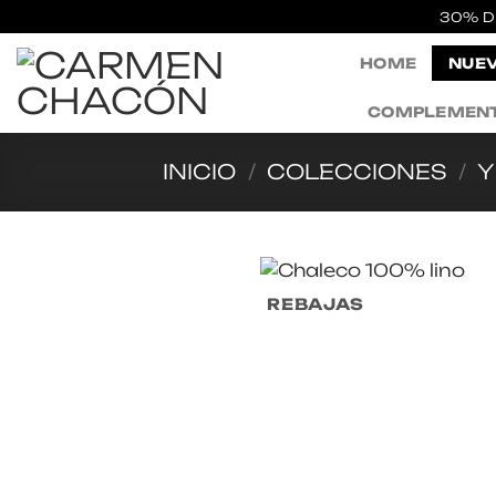
Saltar
30% D
al
HOME
NUEV
contenido
COMPLEMEN
INICIO
/
COLECCIONES
/
Y
REBAJAS