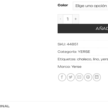
Color
Chaleco 100% lino can
AÑAD
SKU:
44851
Categoría:
YERSE
Etiquetas:
chaleco
,
lino
,
yer
Marca:
Yerse
ONAL