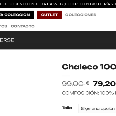
E DESCUENTO EN TODA LA WEB (EXCEPTO EN BISUTERÍA Y 
A COLECCIÓN
OUTLET
COLECCIONES
TOS
CONTACTO
ERSE
Chaleco 100
El
99,00
79,2
€
precio
COMPOSICIÓN: 100% 
origina
era:
99,00 
Talla