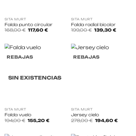
SITA MURT
SITA MURT
Falda punto circular
Falda radial bicolor
El
El
El
El
168,00
€
117,60
€
199,00
€
139,30
€
precio
precio
precio
precio
original
actual
original
actual
era:
es:
era:
es:
168,00 €.
117,60 €.
199,00 €.
139,30 €
REBAJAS
REBAJAS
SIN EXISTENCIAS
SITA MURT
SITA MURT
Falda vuelo
Jersey cielo
El
El
El
El
194,00
€
155,20
€
278,00
€
194,60
€
precio
precio
precio
precio
original
actual
original
actual
era:
es:
era:
es:
194,00 €.
155,20 €.
278,00 €.
194,60 