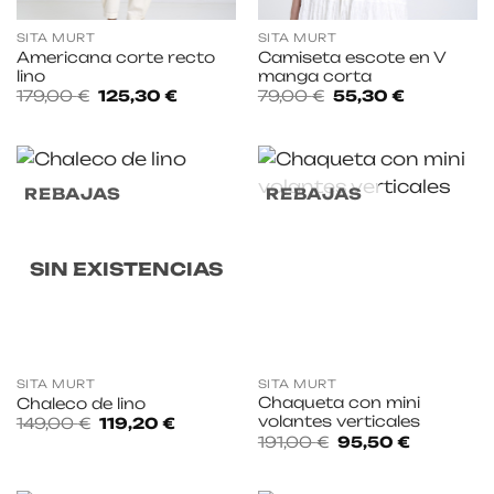
SITA MURT
SITA MURT
Americana corte recto
Camiseta escote en V
lino
manga corta
El
El
El
El
179,00
€
125,30
€
79,00
€
55,30
€
precio
precio
precio
precio
original
actual
original
actual
era:
es:
era:
es:
179,00 €.
125,30 €.
79,00 €.
55,30 €.
REBAJAS
REBAJAS
SIN EXISTENCIAS
SITA MURT
SITA MURT
Chaqueta con mini
Chaleco de lino
volantes verticales
El
El
149,00
€
119,20
€
precio
precio
El
El
191,00
€
95,50
€
original
actual
precio
precio
era:
es:
original
actual
149,00 €.
119,20 €.
era:
es: