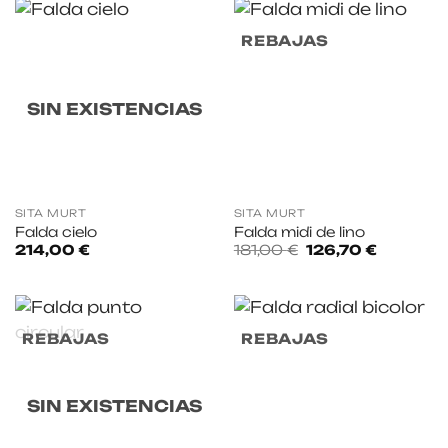
191,00 €.
95,50 €.
REBAJAS
SIN EXISTENCIAS
SITA MURT
SITA MURT
Falda cielo
Falda midi de lino
El
El
214,00
€
181,00
€
126,70
€
precio
precio
original
actual
era:
es:
181,00 €.
126,70 €.
REBAJAS
REBAJAS
SIN EXISTENCIAS