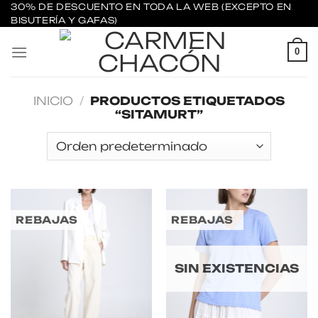
Saltar
30% DE DESCUENTO EN TODA LA WEB (EXCEPTO EN
BISUTERÍA Y GAFAS)
al
contenido
0
INICIO
/
PRODUCTOS ETIQUETADOS
“SITAMURT”
REBAJAS
REBAJAS
SIN EXISTENCIAS