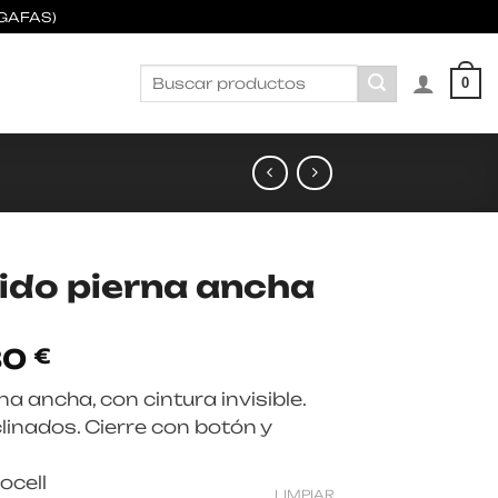
GAFAS)
Buscar
0
por:
uido pierna ancha
El
80
€
o
precio
na ancha, con cintura invisible.
al
actual
clinados. Cierre con botón y
es:
0 €.
140,80 €.
ocell
LIMPIAR