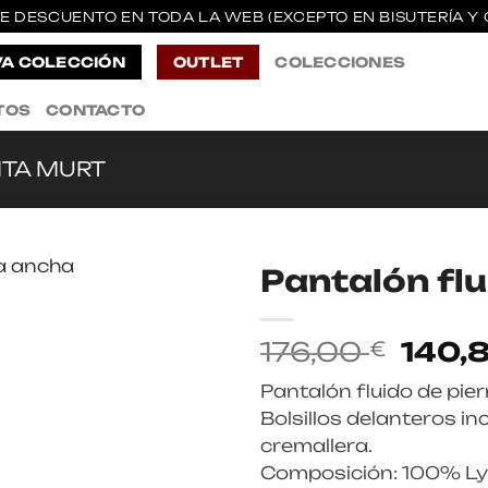
E DESCUENTO EN TODA LA WEB (EXCEPTO EN BISUTERÍA Y 
A COLECCIÓN
OUTLET
COLECCIONES
TOS
CONTACTO
ITA MURT
Pantalón fl
El
176,00
140,
€
preci
Pantalón fluido de pier
origin
Bolsillos delanteros in
era:
cremallera.
176,0
Composición: 100% Ly