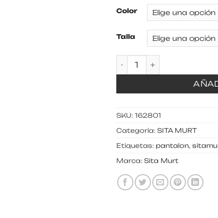
Color
Talla
Pantalón fluido pierna
AÑAD
SKU:
162801
Categoría:
SITA MURT
Etiquetas:
pantalon
,
sitamu
Marca:
Sita Murt