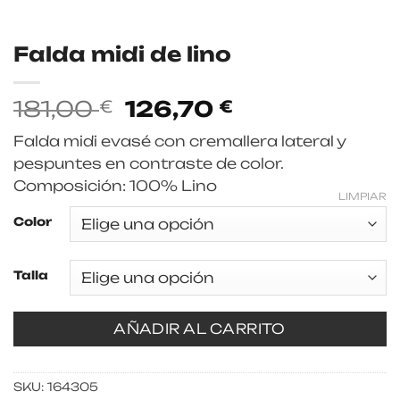
Falda midi de lino
El
El
181,00
126,70
€
€
precio
precio
Falda midi evasé con cremallera lateral y
original
actual
pespuntes en contraste de color.
era:
es:
Composición: 100% Lino
181,00 €.
126,70 €.
LIMPIAR
Color
Talla
AÑADIR AL CARRITO
SKU:
164305