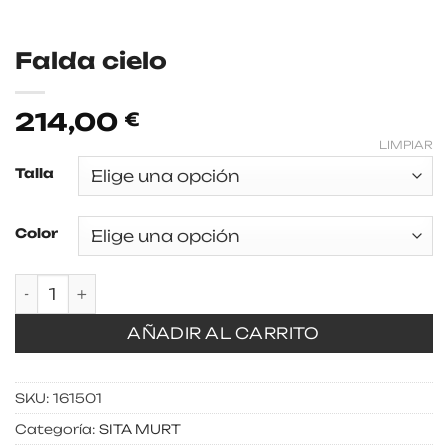
Falda cielo
214,00
€
LIMPIAR
Talla
Color
Falda cielo cantidad
AÑADIR AL CARRITO
SKU:
161501
Categoría:
SITA MURT