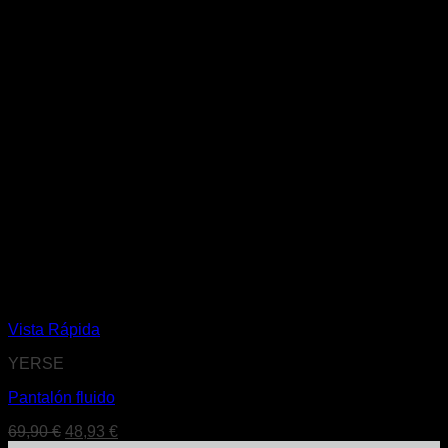
Vista Rápida
YERSE
Pantalón fluido
El
El
69,90
€
48,93
€