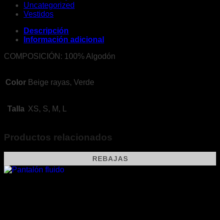
Uncategorized
Vestidos
Descripción
Información adicional
COMPOSICIÓN: 100% Algodón
Color
Beige rayas, Verde
Talla
XS, S, M, L
Productos relacionados
REBAJAS