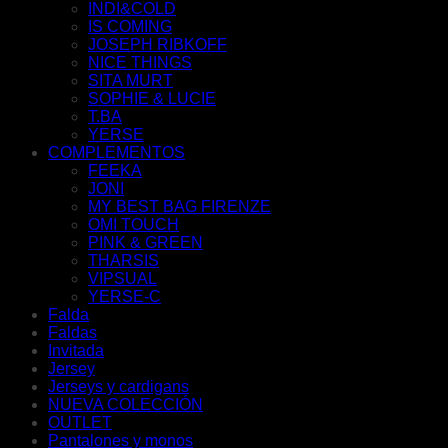
INDI&COLD
IS COMING
JOSEPH RIBKOFF
NICE THINGS
SITA MURT
SOPHIE & LUCIE
T.BA
YERSE
COMPLEMENTOS
FEEKA
JONI
MY BEST BAG FIRENZE
OMI TOUCH
PINK & GREEN
THARSIS
VIPSUAL
YERSE-C
Falda
⁠Faldas
⁠Invitada
Jersey
Jerseys y cardigans
NUEVA COLECCIÓN
OUTLET
Pantalones y monos