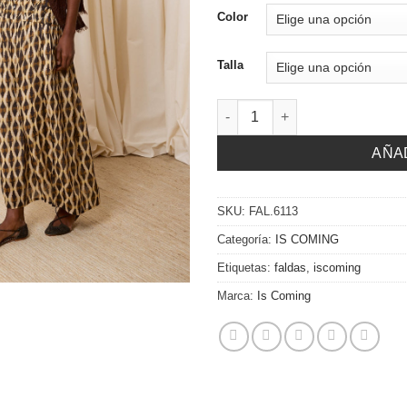
Color
Talla
Falda estampada cantidad
AÑA
SKU:
FAL.6113
Categoría:
IS COMING
Etiquetas:
faldas
,
iscoming
Marca:
Is Coming