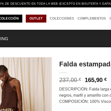
0% DE DESCUENTO EN TODA LA WEB (EXCEPTO EN BISUTERÍA Y GAFA
COLECCIÓN
OUTLET
COLECCIONES
COMPLEMENTOS
MING
Falda estampad
El
E
237,00
165,90
€
€
precio
p
DESCRIPCIÓN: Falda larga e
original
a
negros, marfil y amarillo con 
era:
e
COMPOSICIÓN: 100% Visco
237,00 €.
1