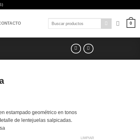
S)
Buscar
0
CONTACTO
por:
a
l
recio
n estampado geométrico en tonos
ctual
detalle de lentejuelas salpicadas.
s:
sa
65,90 €.
LIMPIAR