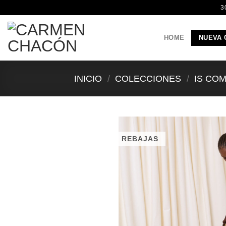
Saltar
3
al
contenido
HOME
NUEVA 
INICIO
/
COLECCIONES
/
IS CO
REBAJAS