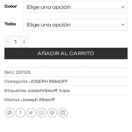
Color
Talla
Top clásico cuello pico cantidad
AÑADIR AL CARRITO
SKU:
251125
Categoría:
JOSEPH RIBKOFF
Etiquetas:
josephribkoff
,
tops
Marca:
Joseph Ribkoff