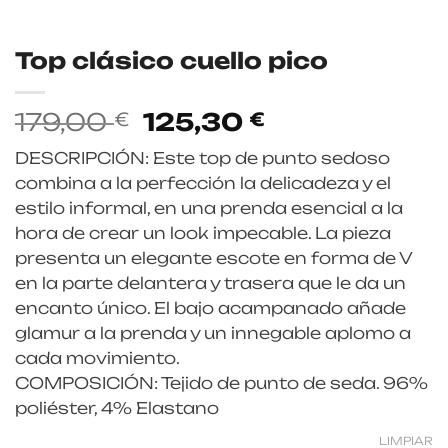
Top clásico cuello pico
El
El
179,00
125,30
€
€
precio
precio
DESCRIPCIÓN: Este top de punto sedoso
original
actual
combina a la perfección la delicadeza y el
era:
es:
estilo informal, en una prenda esencial a la
179,00 €.
125,30 €.
hora de crear un look impecable. La pieza
presenta un elegante escote en forma de V
en la parte delantera y trasera que le da un
encanto único. El bajo acampanado añade
glamur a la prenda y un innegable aplomo a
cada movimiento.
COMPOSICIÓN: Tejido de punto de seda. 96%
poliéster, 4% Elastano
LIMPIAR