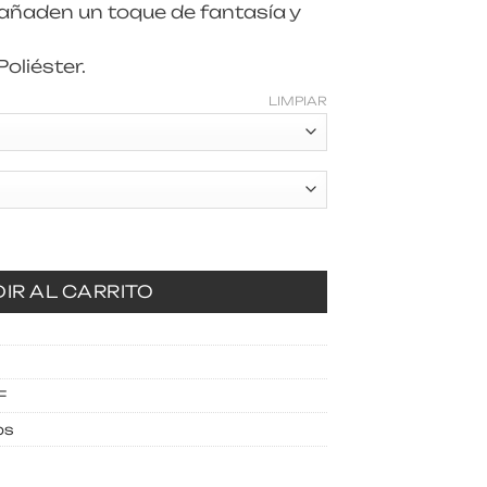
 añaden un toque de fantasía y
liéster.
LIMPIAR
IR AL CARRITO
F
ps