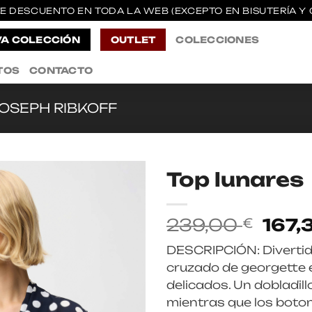
E DESCUENTO EN TODA LA WEB (EXCEPTO EN BISUTERÍA Y 
A COLECCIÓN
OUTLET
COLECCIONES
TOS
CONTACTO
OSEPH RIBKOFF
Top lunares
El
239,00
167,
€
prec
DESCRIPCIÓN: Divertido
origi
cruzado de georgette
era:
delicados. Un dobladill
239,
mientras que los boto