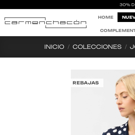
Saltar
30% D
al
HOME
NUEV
contenido
COMPLEMEN
INICIO
/
COLECCIONES
/
J
REBAJAS