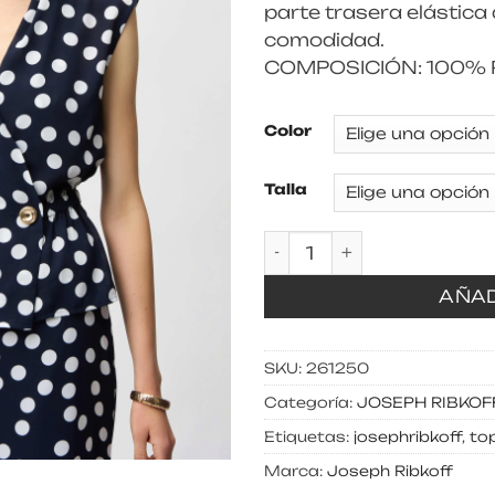
parte trasera elástica
comodidad.
COMPOSICIÓN: 100% Po
Color
Talla
Top lunares cantidad
AÑAD
SKU:
261250
Categoría:
JOSEPH RIBKOF
Etiquetas:
josephribkoff
,
to
Marca:
Joseph Ribkoff