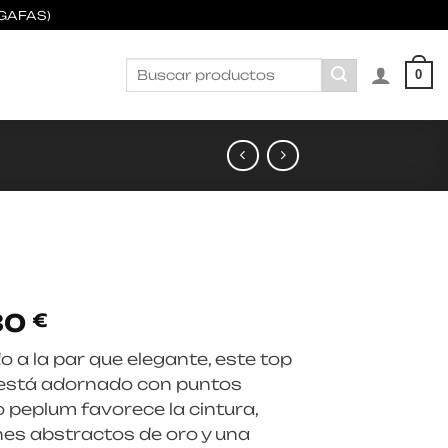
GAFAS)
Buscar
0
por:
El
30
€
io
precio
 a la par que elegante, este top
nal
actual
 está adornado con puntos
es:
o peplum favorece la cintura,
00 €.
167,30 €.
nes abstractos de oro y una