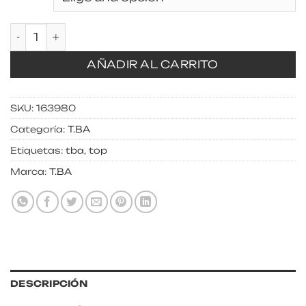
Top Toscana Cupro cantidad
AÑADIR AL CARRITO
SKU:
163980
Categoría:
T.BA
Etiquetas:
tba
,
top
Marca:
T.BA
DESCRIPCIÓN