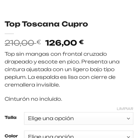
Top Toscana Cupro
El
El
210,00
126,00
€
€
precio
precio
Top sin mangas con frontal cruzado
original
actual
drapeado y escote en pico. Presenta una
era:
es:
cintura ajustada con un ligero bajo tipo
210,00 €.
126,00 €.
peplum. La espalda es lisa con cierre de
cremallera invisible.
Cinturón no incluido.
LIMPIAR
Talla
Color