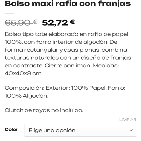
Bolso maxi rafia con franjas
El
El
65,90
52,72
€
€
precio
precio
Bolso tipo tote elaborado en rafia de papel
original
actual
100%, con forro interior de algodón. De
era:
es:
forma rectangular y asas planas, combina
65,90 €.
52,72 €.
texturas naturales con un diseño de franjas
en contraste. Cierre con imán. Medidas:
40x40x8 cm
Composición: Exterior: 100% Papel. Forro:
100% Algodón.
Clutch de rayas no incluido.
LIMPIAR
Color