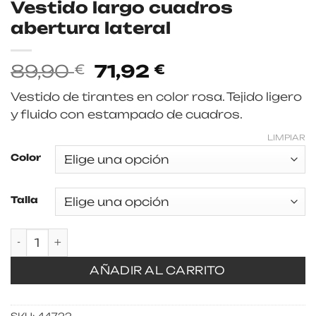
Vestido largo cuadros
abertura lateral
El
El
89,90
71,92
€
€
precio
precio
Vestido de tirantes en color rosa. Tejido ligero
original
actual
y fluido con estampado de cuadros.
era:
es:
89,90 €.
71,92 €.
LIMPIAR
Color
Talla
Vestido largo cuadros abertura lateral cantida
AÑADIR AL CARRITO
SKU:
44722