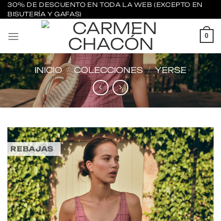
Saltar
30% DE DESCUENTO EN TODA LA WEB (EXCEPTO EN
BISUTERÍA Y GAFAS)
al
contenido
0
INICIO
/
COLECCIONES
/
YERSE
REBAJAS