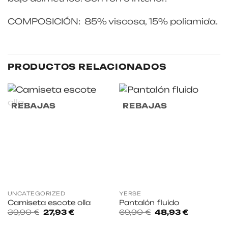
COMPOSICIÓN: 85% viscosa, 15% poliamida.
PRODUCTOS RELACIONADOS
REBAJAS
REBAJAS
UNCATEGORIZED
YERSE
Camiseta escote olla
Pantalón fluido
El
El
El
El
39,90
€
27,93
€
69,90
€
48,93
€
precio
precio
precio
precio
original
actual
original
actual