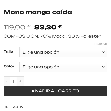
Mono manga caída
El
El
119,00
83,30
€
€
precio
precio
COMPOSICIÓN: 70% Modal, 30% Poliester
original
actual
era:
es:
LIMPIAR
119,00 €.
83,30 €.
Talla
Color
Mono manga caída cantidad
AÑADIR AL CARRITO
SKU:
44112