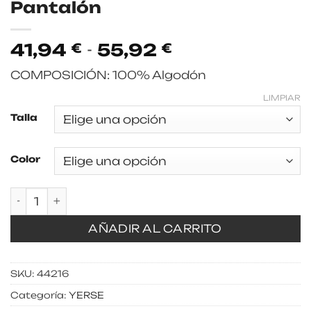
Pantalón
Rango
41,94
-
55,92
€
€
de
COMPOSICIÓN: 100% Algodón
precios:
desde
LIMPIAR
41,94 €
Talla
hasta
55,92 €
Color
Pantalón cantidad
AÑADIR AL CARRITO
SKU:
44216
Categoría:
YERSE