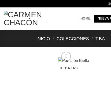
Saltar
3
al
contenido
HOME
NUEVA 
INICIO
/
COLECCIONES
/
T.BA
REBAJAS