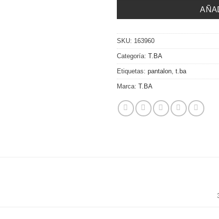
AÑA
SKU:
163960
Categoría:
T.BA
Etiquetas:
pantalon
,
t.ba
Marca:
T.BA