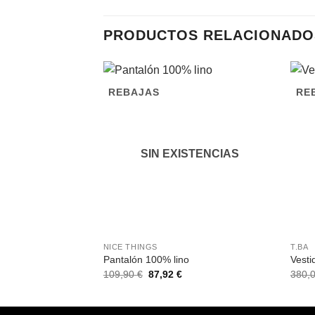
PRODUCTOS RELACIONADO
REBAJAS
RE
SIN EXISTENCIAS
NICE THINGS
T.BA
Pantalón 100% lino
Vesti
El
El
109,90
€
87,92
€
380,
precio
precio
original
actual
era:
es:
109,90 €.
87,92 €.