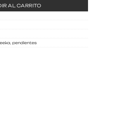
IR AL CARRITO
feeka
,
pendientes