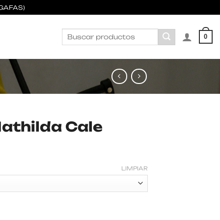
GAFAS)
Buscar
0
por:
athilda Cale
LIMPIAR
le cantidad