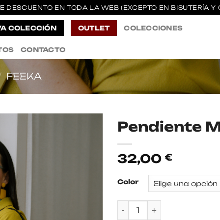
E DESCUENTO EN TODA LA WEB (EXCEPTO EN BISUTERÍA Y 
A COLECCIÓN
OUTLET
COLECCIONES
TOS
CONTACTO
/
FEEKA
Pendiente M
32,00
€
Color
Pendiente Mathilda Ca