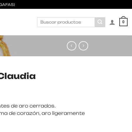
GAFAS)
Buscar
0
por:
Claudia
es de aro cerrados.
orma de corazón, aro ligeramente