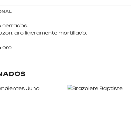
ONAL
 cerrados.
azón, aro ligeramente martillado.
 oro
NADOS