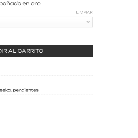
bañado en oro
LIMPIAR
ntidad
IR AL CARRITO
feeka
,
pendientes