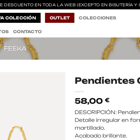
E DESCUENTO EN TODA LA WEB (EXCEPTO EN BISUTERÍA Y 
A COLECCIÓN
OUTLET
COLECCIONES
TOS
CONTACTO
/
FEEKA
Pendientes 
58,00
€
DESCRIPCIÓN: Pendient
Detalle irregular en f
martillado.
Acabado brillante.